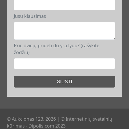
Jūsų klausimas
Prie dviejų pridėti du yra lygu? (rašykite
žodžiu)
SIŲSTI
© Aukcionas 123, 2026
|
© Internetinių svetainių
kūrimas - Dipolis.com 2023