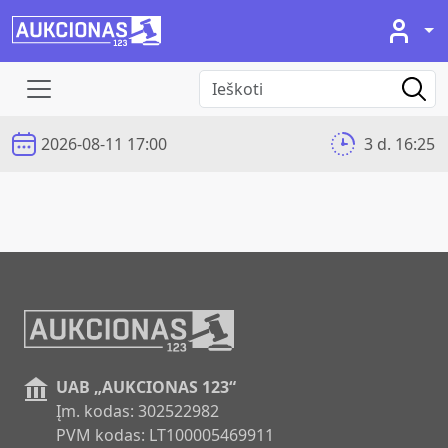
2026-08-11 17:00
3 d. 16:25
UAB „AUKCIONAS 123“
Įm. kodas: 302522982
PVM kodas: LT100005469911