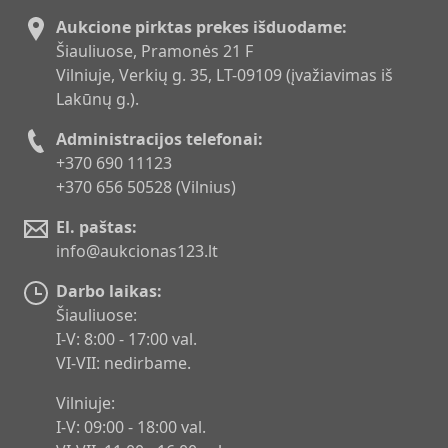
Aukcione pirktas prekes išduodame:
Šiauliuose, Pramonės 21 F
Vilniuje, Verkių g. 35, LT-09109 (įvažiavimas iš
Lakūnų g.).
Administracijos telefonai:
+370 690 11123
+370 656 50528 (Vilnius)
El. paštas:
info@aukcionas123.lt
Darbo laikas:
Šiauliuose:
I-V: 8:00 - 17:00 val.
VI-VII: nedirbame.
Vilniuje:
I-V: 09:00 - 18:00 val.