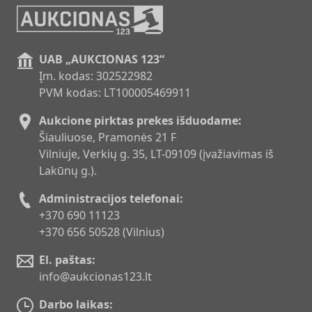
UAB „AUKCIONAS 123“
Įm. kodas: 302522982
PVM kodas: LT100005469911
Aukcione pirktas prekes išduodame:
Šiauliuose, Pramonės 21 F
Vilniuje, Verkių g. 35, LT-09109 (įvažiavimas iš
Lakūnų g.).
Administracijos telefonai:
+370 690 11123
+370 656 50528 (Vilnius)
El. paštas:
info@aukcionas123.lt
Darbo laikas: