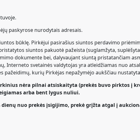
etuvoje.
kėjų paskyrose nurodytais adresais.
 siuntos būklę. Pirkėjui pasirašius siuntos perdavimo priėm
istatytos siuntos pakuotė pažeista (suglamžyta, suplėšyta, šl
ėmimo dokumente bei, dalyvaujant siuntą pristatančiam asme
mų, Interneto svetainės valdytojas yra atleidžiamas nuo ats
ės pažeidimų, kurių Pirkėjas nepažymėjo aukščiau nustatyta
rkinius nėra pilnai atsiskaityta (prekės buvo pirktos į kr
teigiamas arba bent lygus nuliui.
 dienų nuo prekės įsigijimo, prekė grįžta atgal į aukcio