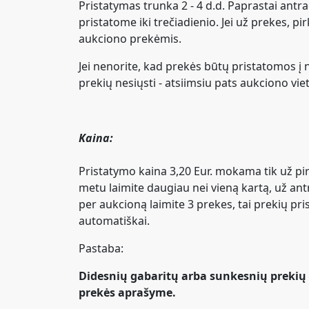
Pristatymas trunka 2 - 4 d.d. Paprastai antr
pristatome iki trečiadienio. Jei už prekes, pi
aukciono prekėmis.
Jei nenorite, kad prekės būtų pristatomos į
prekių nesiųsti - atsiimsiu pats aukciono viet
Kaina:
Pristatymo kaina 3,20 Eur. mokama tik už pi
metu laimite daugiau nei vieną kartą, už antr
per aukcioną laimite 3 prekes, tai prekių p
automatiškai.
Pastaba:
Didesnių gabaritų arba sunkesnių prekių p
prekės aprašyme.