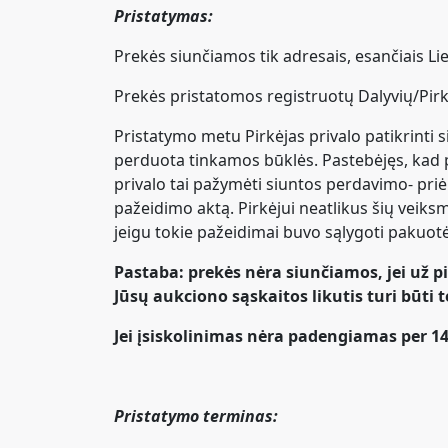
Pristatymas:
Prekės siunčiamos tik adresais, esančiais Li
Prekės pristatomos registruotų Dalyvių/Pir
Pristatymo metu Pirkėjas privalo patikrinti
perduota tinkamos būklės. Pastebėjęs, kad pr
privalo tai pažymėti siuntos perdavimo- pri
pažeidimo aktą. Pirkėjui neatlikus šių veiks
jeigu tokie pažeidimai buvo sąlygoti pakuot
Pastaba: prekės nėra siunčiamos, jei už pi
Jūsų aukciono sąskaitos likutis turi būti 
Jei įsiskolinimas nėra padengiamas per 14
Pristatymo terminas: