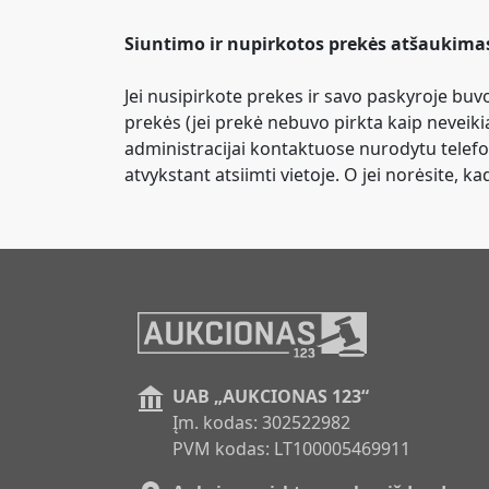
Siuntimo ir nupirkotos prekės atšaukima
Jei nusipirkote prekes ir savo paskyroje buvo
prekės (jei prekė nebuvo pirkta kaip neveikiant
administracijai kontaktuose nurodytu telefo
atvykstant atsiimti vietoje. O jei norėsite,
UAB „AUKCIONAS 123“
Įm. kodas: 302522982
PVM kodas: LT100005469911