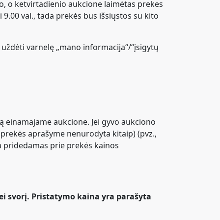
o, o ketvirtadienio aukcione laimėtas prekes
i 9.00 val., tada prekės bus išsiųstos su kito
 uždėti varnelę „mano informacija“/“įsigytų
tą einamajame aukcione. Jei gyvo aukciono
ei prekės aprašyme nenurodyta kitaip) (pvz.,
ra pridedamas prie prekės kainos
ei svorį. Pristatymo kaina yra parašyta