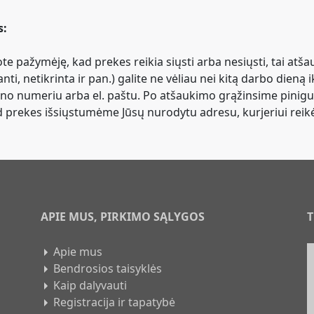
s:
te pažymėję, kad prekes reikia siųsti arba nesiųsti, tai atša
i, netikrinta ir pan.) galite ne vėliau nei kitą darbo dieną ik
no numeriu arba el. paštu. Po atšaukimo grąžinsime pinigus
 kad prekes išsiųstumėme Jūsų nurodytu adresu, kurjeriui re
APIE MUS, PIRKIMO SĄLYGOS
T
Apie mus
Bendrosios taisyklės
Kaip dalyvauti
Registracija ir tapatybė