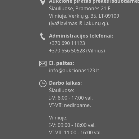
Aukcione pirktas prekes išduodame
Šiauliuose, Pramonės 21 F
Vilniuje, Verkių g. 35, LT-09109
(įvažiavimas iš Lakūnų g.).
Administracijos telefonai:
+370 690 11123
+370 656 50528 (Vilnius)
El. paštas:
info@aukcionas123.lt
Darbo laikas:
Šiauliuose:
I-V: 8:00 - 17:00 val.
VI-VII: nedirbame.
Vilniuje:
I-V: 09:00 - 18:00 val.
VI-VII: 11:00 - 16:00 val.