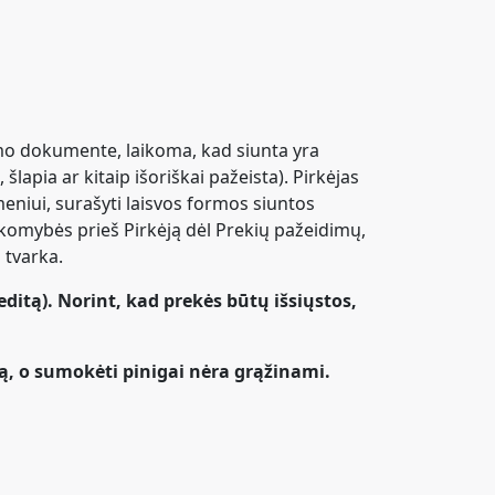
imo dokumente, laikoma, kad siunta yra
apia ar kitaip išoriškai pažeista). Pirkėjas
niui, surašyti laisvos formos siuntos
akomybės prieš Pirkėją dėl Prekių pažeidimų,
 tvarka.
editą). Norint, kad prekės būtų išsiųstos,
ną, o sumokėti pinigai nėra grąžinami.