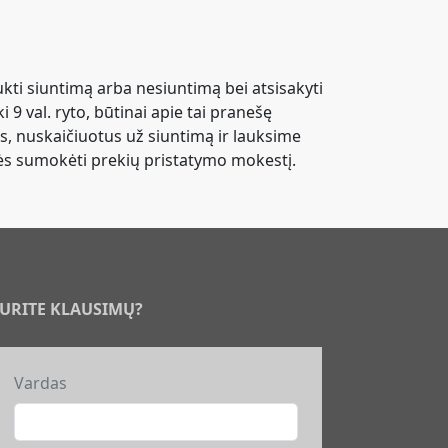
ukti siuntimą arba nesiuntimą bei atsisakyti
i 9 val. ryto, būtinai apie tai pranešę
, nuskaičiuotus už siuntimą ir lauksime
ikės sumokėti prekių pristatymo mokestį.
URITE KLAUSIMŲ?
Vardas