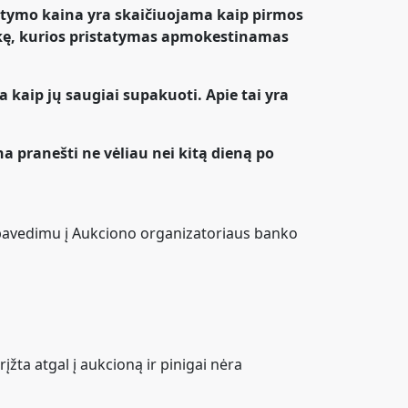
tatymo kaina yra skaičiuojama kaip pirmos
rekę, kurios pristatymas apmokestinamas
a kaip jų saugiai supakuoti. Apie tai yra
a pranešti ne vėliau nei kitą dieną po
 pavedimu į Aukciono organizatoriaus banko
žta atgal į aukcioną ir pinigai nėra