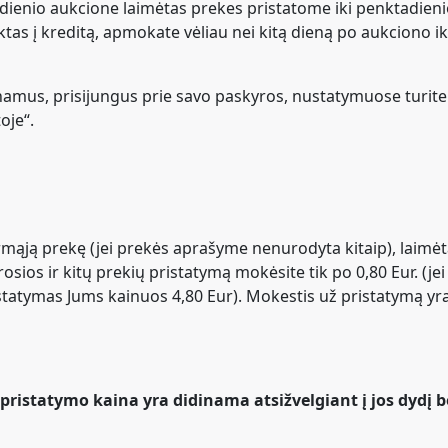
adienio aukcione laimėtas prekes pristatome iki penktadieni
rktas į kreditą, apmokate vėliau nei kitą dieną po aukciono ik
 namus, prisijungus prie savo paskyros, nustatymuose turite
oje“.
rmąją prekę (jei prekės aprašyme nenurodyta kitaip), laimė
osios ir kitų prekių pristatymą mokėsite tik po 0,80 Eur. (j
ristatymas Jums kainuos 4,80 Eur). Mokestis už pristatymą y
ristatymo kaina yra didinama atsižvelgiant į jos dydį b