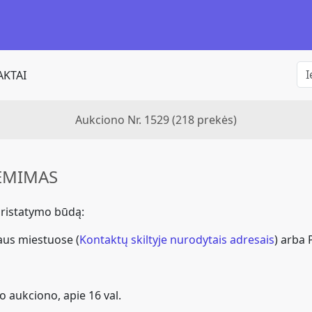
KTAI
Aukciono Nr. 1529
(218 prekės)
IĖMIMAS
 pristatymo būdą:
iaus miestuose (
Kontaktų skiltyje nurodyt
ais adresais
) arba 
o aukciono, apie 16 val.