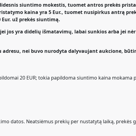
 didesnis siuntimo mokestis, tuomet antros prekės pris
 pristatymo kaina yra 5 Eur., tuomet nusipirkus antrą p
 Eur. už prekės siuntimą.
jei jos yra didelių išmatavimų, labai sunkios arba jei nėr
u adresu, nei buvo nurodyta dalyvaujant aukcione, būtin
papildomai 20 EUR; tokia papildoma siuntimo kaina mokama
mo datos. Neatsiėmus prekių per nustatytą laiką, prekės grį