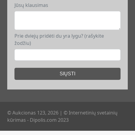
Jūsų klausimas
Prie dviejų pridėti du yra lygu? (rašykite
žodžiu)
SIŲSTI
© Aukcionas 123, 2026
|
© Internetinių svetainių
kūrimas - Dipolis.com 2023