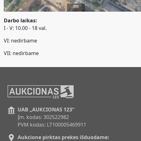
Darbo laikas:
I - V: 10.00 - 18 val.
VI: nedirbame
VII: nedirbame
UAB „AUKCIONAS 123“
Įm. kodas: 302522982
PVM kodas: LT100005469911
Aukcione pirktas prekes išduodame: