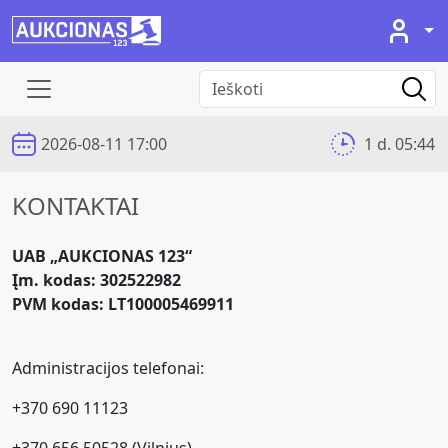
2026-08-11 17:00
1 d. 05:44
KONTAKTAI
UAB „AUKCIONAS 123“
Įm. kodas: 302522982
PVM kodas: LT100005469911
Administracijos telefonai:
+370 690 11123