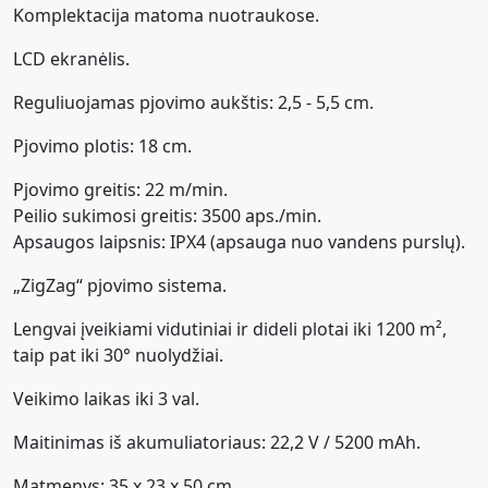
Komplektacija matoma nuotraukose.
LCD ekranėlis.
Reguliuojamas pjovimo aukštis: 2,5 - 5,5 cm.
Pjovimo plotis: 18 cm.
Pjovimo greitis: 22 m/min.
Peilio sukimosi greitis: 3500 aps./min.
Apsaugos laipsnis: IPX4 (apsauga nuo vandens purslų).
„ZigZag“ pjovimo sistema.
Lengvai įveikiami vidutiniai ir dideli plotai iki 1200 m²,
taip pat iki 30° nuolydžiai.
Veikimo laikas iki 3 val.
Maitinimas iš akumuliatoriaus: 22,2 V / 5200 mAh.
Matmenys: 35 x 23 x 50 cm.