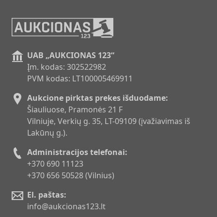
UAB „AUKCIONAS 123“
Įm. kodas: 302522982
PVM kodas: LT100005469911
Aukcione pirktas prekes išduodame:
Šiauliuose, Pramonės 21 F
Vilniuje, Verkių g. 35, LT-09109 (įvažiavimas iš
Lakūnų g.).
Administracijos telefonai:
+370 690 11123
+370 656 50528 (Vilnius)
El. paštas:
info@aukcionas123.lt