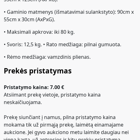
• Gaminio matmenys (išmatavimai sulankstyto): 90cm x
55cm x 30cm (AxPxG).
• Maksimali apkrova: iki 80 kg.
• Svoris: 12,5 kg. • Rato medžiaga: pilnai gumuota.
• Rėmo medžiaga: vamzdinis plienas.
Prekės pristatymas
Pristatymo kaina: 7.00 €
Atsiimant prekę vietoje, pristatymo kaina
neskaičiuojama.
Prekę siunčiant į namus, pilna pristatymo kaina
mokama tik už pirmąją prekę, laimėtą einamajame
aukcione. Jei gyvo aukciono metu laimite daugiau nei
vieną kartą, už antrosios ir kitų prekių pristatymą