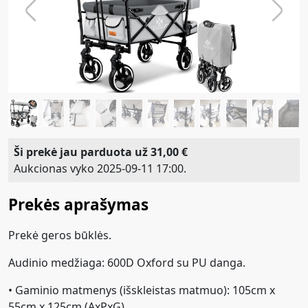
Previous
Next
Ši prekė jau parduota už 31,00 €
Aukcionas vyko 2025-09-11 17:00.
Prekės aprašymas
Prekė geros būklės.
Audinio medžiaga: 600D Oxford su PU danga.
• Gaminio matmenys (išskleistas matmuo): 105cm x
55cm x 125cm (AxPxG).