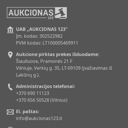
UAB „AUKCIONAS 123“
Įm. kodas: 302522982
PVM kodas: LT100005469911
Aukcione pirktas prekes išduodame:
Šiauliuose, Pramonės 21 F
Vilniuje, Verkių g. 35, LT-09109 (įvažiavimas iš
Lakūnų g.).
Administracijos telefonai:
+370 690 11123
+370 656 50528 (Vilnius)
El. paštas:
info@aukcionas123.lt