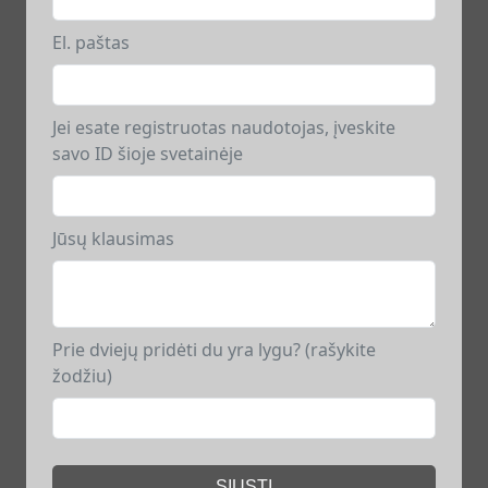
El. paštas
Jei esate registruotas naudotojas, įveskite
savo ID šioje svetainėje
Jūsų klausimas
Prie dviejų pridėti du yra lygu? (rašykite
žodžiu)
SIŲSTI