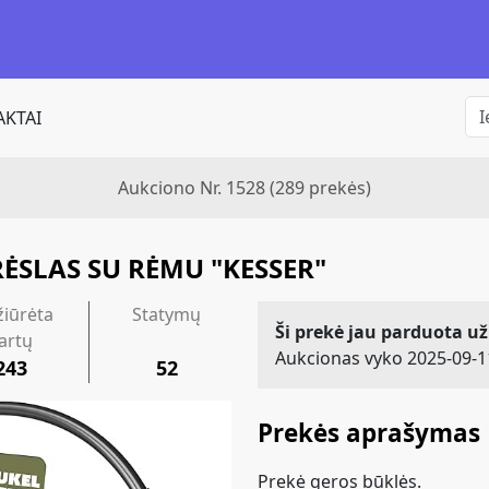
KTAI
Aukciono Nr. 1528
(289 prekės)
SLAS SU RĖMU "KESSER"
žiūrėta
Statymų
Ši prekė jau parduota už
artų
Aukcionas vyko 2025-09-1
243
52
Prekės aprašymas
Prekė geros būklės.