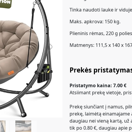
Tinka naudoti lauke ir viduje
Maks. apkrova: 150 kg.
Plieninis rėmas, 220 g polies
Matmenys: 111,5 x 140 x 167
Next
Prekės pristatyma
Pristatymo kaina: 7.00 €
Atsiimant prekę vietoje, pr
Prekę siunčiant į namus, pi
prekę, laimėtą einamajame a
daugiau nei vieną kartą, už 
tik po 0.80 €, daugiau apie