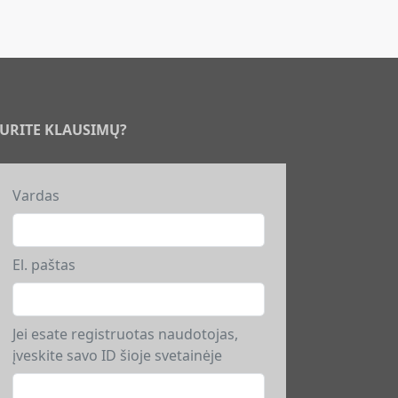
URITE KLAUSIMŲ?
Vardas
El. paštas
Jei esate registruotas naudotojas,
įveskite savo ID šioje svetainėje