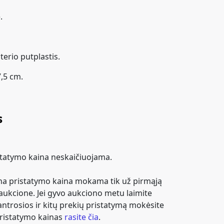
.
terio putplastis.
,5 cm.
s
istatymo kaina neskaičiuojama.
lna pristatymo kaina mokama tik už pirmąją
ukcione. Jei gyvo aukciono metu laimite
antrosios ir kitų prekių pristatymą mokėsite
 pristatymo kainas
rasite čia
.