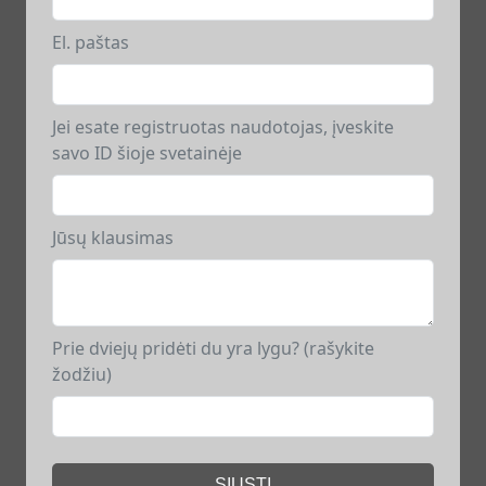
El. paštas
Jei esate registruotas naudotojas, įveskite
savo ID šioje svetainėje
Jūsų klausimas
Prie dviejų pridėti du yra lygu? (rašykite
žodžiu)
SIŲSTI