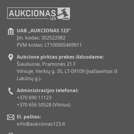
UAB „AUKCIONAS 123“
Įm. kodas: 302522982
PVM kodas: LT100005469911
Aukcione pirktas prekes išduodame:
Šiauliuose, Pramonės 21 F
Vilniuje, Verkių g. 35, LT-09109 (įvažiavimas iš
Lakūnų g.).
Administracijos telefonai:
+370 690 11123
+370 656 50528 (Vilnius)
El. paštas:
info@aukcionas123.lt